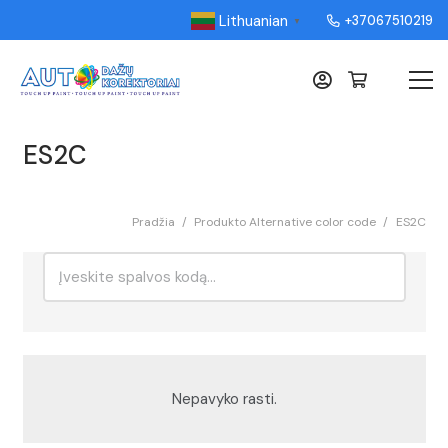
Lithuanian
+37067510219
▼
ES2C
Pradžia
/
Produkto Alternative color code
/
ES2C
Ieškoti:
Rikiavimas
Nepavyko rasti.