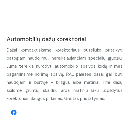
Automobilių dažų korektoriai
Dažai kompaktiškame korektoriaus buteliuke pritaikyti
patogiam naudojimui, nereikalaujančiam specialių įgūdžių.
Jums tereikia nurodyti automobilio spalvos kodą ir mes
pagaminsime norimą spalvą. RAL paletės dažai gali būti
naudojami ir buityje – blizgūs arba matiniai. Prie dažų
siūlome gruntu, skaidriu arba matiniu laku užpildytus
korektorius. Saugus pirkimas. Greitas pristatymas.