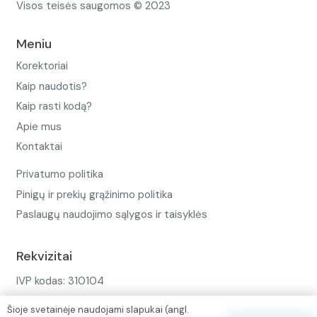
Visos teisės saugomos © 2023
Meniu
Korektoriai
Kaip naudotis?
Kaip rasti kodą?
Apie mus
Kontaktai
Privatumo politika
Pinigų ir prekių grąžinimo politika
Paslaugų naudojimo sąlygos ir taisyklės
Rekvizitai
IVP kodas: 310104
Adresas: Alėjos g. 34 Kuršėnai
Šioje svetainėje naudojami slapukai (angl.