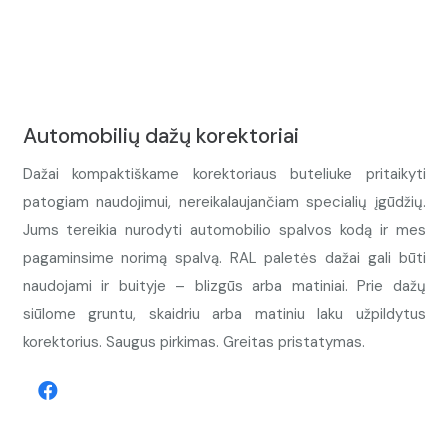
Automobilių dažų korektoriai
Dažai kompaktiškame korektoriaus buteliuke pritaikyti
patogiam naudojimui, nereikalaujančiam specialių įgūdžių.
Jums tereikia nurodyti automobilio spalvos kodą ir mes
pagaminsime norimą spalvą. RAL paletės dažai gali būti
naudojami ir buityje – blizgūs arba matiniai. Prie dažų
siūlome gruntu, skaidriu arba matiniu laku užpildytus
korektorius. Saugus pirkimas. Greitas pristatymas.