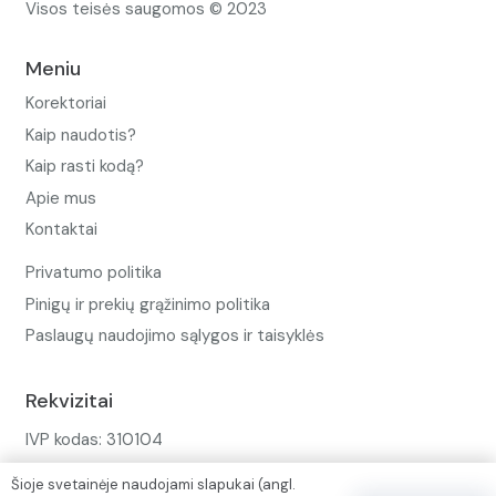
Visos teisės saugomos © 2023
Meniu
Korektoriai
Kaip naudotis?
Kaip rasti kodą?
Apie mus
Kontaktai
Privatumo politika
Pinigų ir prekių grąžinimo politika
Paslaugų naudojimo sąlygos ir taisyklės
Rekvizitai
IVP kodas: 310104
Adresas: Alėjos g. 34 Kuršėnai
Šioje svetainėje naudojami slapukai (angl.