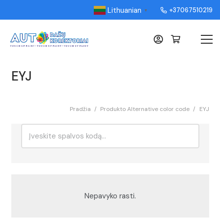
Lithuanian
+37067510219
▼
EYJ
Pradžia
/
Produkto Alternative color code
/
EYJ
Ieškoti:
Rikiavimas
Nepavyko rasti.