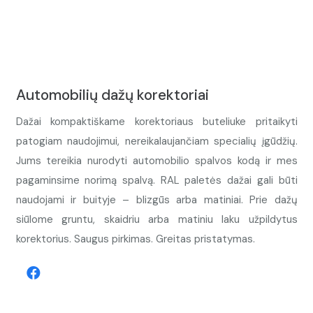
Automobilių dažų korektoriai
Dažai kompaktiškame korektoriaus buteliuke pritaikyti
patogiam naudojimui, nereikalaujančiam specialių įgūdžių.
Jums tereikia nurodyti automobilio spalvos kodą ir mes
pagaminsime norimą spalvą. RAL paletės dažai gali būti
naudojami ir buityje – blizgūs arba matiniai. Prie dažų
siūlome gruntu, skaidriu arba matiniu laku užpildytus
korektorius. Saugus pirkimas. Greitas pristatymas.