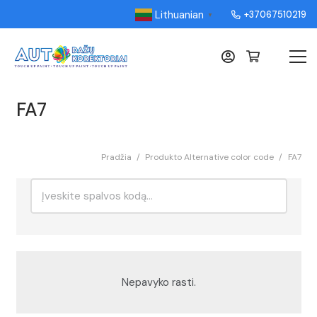
Lithuanian
+37067510219
▼
FA7
Pradžia
/
Produkto Alternative color code
/
FA7
Ieškoti:
Rikiavimas
Nepavyko rasti.