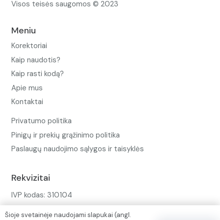
Visos teisės saugomos © 2023
Meniu
Korektoriai
Kaip naudotis?
Kaip rasti kodą?
Apie mus
Kontaktai
Privatumo politika
Pinigų ir prekių grąžinimo politika
Paslaugų naudojimo sąlygos ir taisyklės
Rekvizitai
IVP kodas: 310104
Adresas: Alėjos g. 34 Kuršėnai
Šioje svetainėje naudojami slapukai (angl.