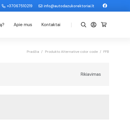
+37067510219
info@autodazukorektoriai.lt
|
dą?
Apie mus
Kontaktai
Pradžia
/
Produkto Alternative color code
/
FFB
Rikiavimas