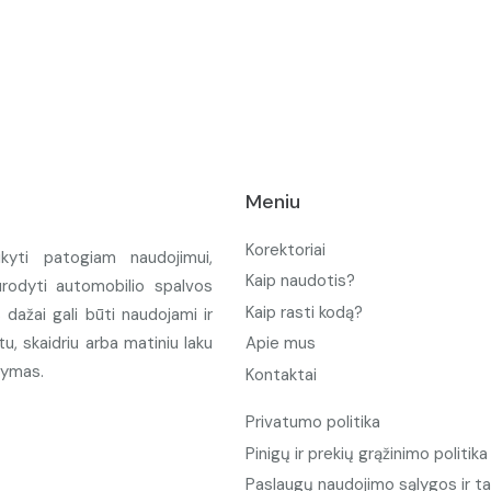
Meniu
Korektoriai
ikyti patogiam naudojimui,
Kaip naudotis?
urodyti automobilio spalvos
Kaip rasti kodą?
ažai gali būti naudojami ir
u, skaidriu arba matiniu laku
Apie mus
tymas.
Kontaktai
Privatumo politika
Pinigų ir prekių grąžinimo politika
Paslaugų naudojimo sąlygos ir ta