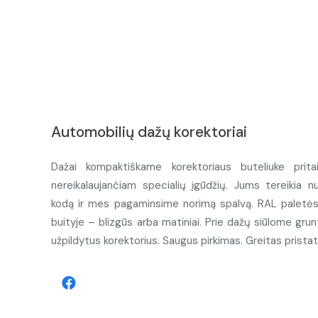
Automobilių dažų korektoriai
Dažai kompaktiškame korektoriaus buteliuke prita
nereikalaujančiam specialių įgūdžių. Jums tereikia n
kodą ir mes pagaminsime norimą spalvą. RAL paletės d
buityje – blizgūs arba matiniai. Prie dažų siūlome grunt
užpildytus korektorius. Saugus pirkimas. Greitas prista