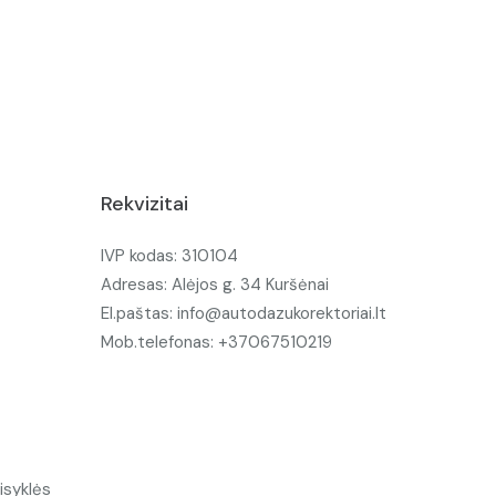
Rekvizitai
IVP kodas: 310104
Adresas: Alėjos g. 34 Kuršėnai
El.paštas: info@autodazukorektoriai.lt
Mob.telefonas: +37067510219
isyklės