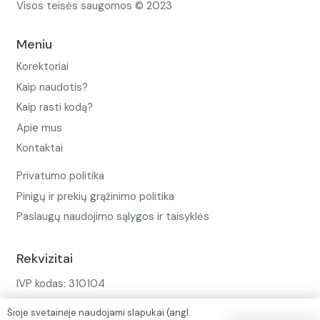
Visos teisės saugomos © 2023
Meniu
Korektoriai
Kaip naudotis?
Kaip rasti kodą?
Apie mus
Kontaktai
Privatumo politika
Pinigų ir prekių grąžinimo politika
Paslaugų naudojimo sąlygos ir taisyklės
Rekvizitai
IVP kodas: 310104
Adresas: Alėjos g. 34 Kuršėnai
Šioje svetainėje naudojami slapukai (angl.