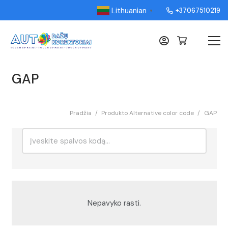
Lithuanian
+37067510219
▼
GAP
Pradžia
/
Produkto Alternative color code
/
GAP
Ieškoti:
Rikiavimas
Nepavyko rasti.