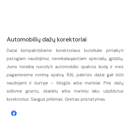
Automobilių dažų korektoriai
Dažai kompaktiškame korektoriaus buteliuke pritaikyti
patogiam naudojimui, nereikalaujančiam specialių įgūdžių.
Jums tereikia nurodyti automobilio spalvos kodą ir mes
pagaminsime norimą spalvą. RAL paletės dažai gali būti
naudojami ir buityje – blizgūs arba matiniai. Prie dažų
siūlome gruntu, skaidriu arba matiniu laku užpildytus
korektorius. Saugus pirkimas. Greitas pristatymas.