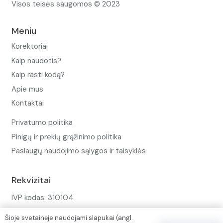
Visos teisės saugomos © 2023
Meniu
Korektoriai
Kaip naudotis?
Kaip rasti kodą?
Apie mus
Kontaktai
Privatumo politika
Pinigų ir prekių grąžinimo politika
Paslaugų naudojimo sąlygos ir taisyklės
Rekvizitai
IVP kodas: 310104
Adresas: Alėjos g. 34 Kuršėnai
Šioje svetainėje naudojami slapukai (angl.