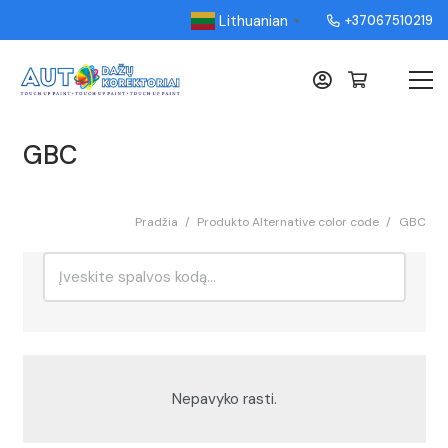
Lithuanian
+37067510219
▼
GBC
Pradžia
/
Produkto Alternative color code
/
GBC
Ieškoti:
Rikiavimas
Nepavyko rasti.