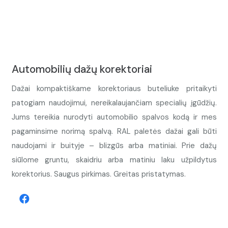
Automobilių dažų korektoriai
Dažai kompaktiškame korektoriaus buteliuke pritaikyti
patogiam naudojimui, nereikalaujančiam specialių įgūdžių.
Jums tereikia nurodyti automobilio spalvos kodą ir mes
pagaminsime norimą spalvą. RAL paletės dažai gali būti
naudojami ir buityje – blizgūs arba matiniai. Prie dažų
siūlome gruntu, skaidriu arba matiniu laku užpildytus
korektorius. Saugus pirkimas. Greitas pristatymas.