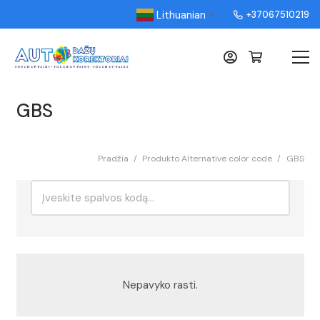
Lithuanian
+37067510219
▼
GBS
Pradžia
/
Produkto Alternative color code
/
GBS
Ieškoti:
Rikiavimas
Nepavyko rasti.