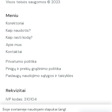
Visos teisės saugomos © 2023
Meniu
Korektoriai
Kaip naudotis?
Kaip rasti kodą?
Apie mus
Kontaktai
Privatumo politika
Pinigų ir prekių grąžinimo politika
Paslaugų naudojimo sąlygos ir taisyklės
Rekvizitai
IVP kodas: 310104
Adresas: Alėjos g. 34 Kuršėnai
Šioje svetainėje naudojami slapukai (angl.