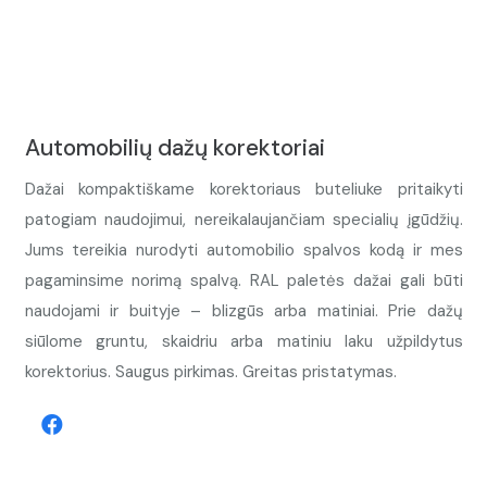
Automobilių dažų korektoriai
Dažai kompaktiškame korektoriaus buteliuke pritaikyti
patogiam naudojimui, nereikalaujančiam specialių įgūdžių.
Jums tereikia nurodyti automobilio spalvos kodą ir mes
pagaminsime norimą spalvą. RAL paletės dažai gali būti
naudojami ir buityje – blizgūs arba matiniai. Prie dažų
siūlome gruntu, skaidriu arba matiniu laku užpildytus
korektorius. Saugus pirkimas. Greitas pristatymas.