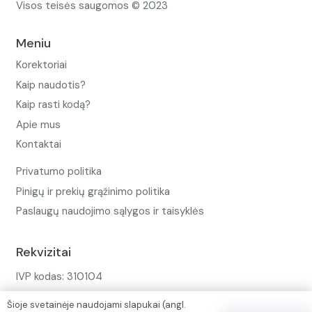
Visos teisės saugomos © 2023
Meniu
Korektoriai
Kaip naudotis?
Kaip rasti kodą?
Apie mus
Kontaktai
Privatumo politika
Pinigų ir prekių grąžinimo politika
Paslaugų naudojimo sąlygos ir taisyklės
Rekvizitai
IVP kodas: 310104
Adresas: Alėjos g. 34 Kuršėnai
Šioje svetainėje naudojami slapukai (angl.