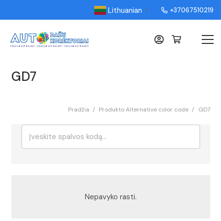
Lithuanian
+37067510219
▼
GD7
Pradžia
/
Produkto Alternative color code
/
GD7
Ieškoti:
Rikiavimas
Nepavyko rasti.