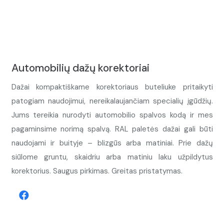
Automobilių dažų korektoriai
Dažai kompaktiškame korektoriaus buteliuke pritaikyti
patogiam naudojimui, nereikalaujančiam specialių įgūdžių.
Jums tereikia nurodyti automobilio spalvos kodą ir mes
pagaminsime norimą spalvą. RAL paletės dažai gali būti
naudojami ir buityje – blizgūs arba matiniai. Prie dažų
siūlome gruntu, skaidriu arba matiniu laku užpildytus
korektorius. Saugus pirkimas. Greitas pristatymas.