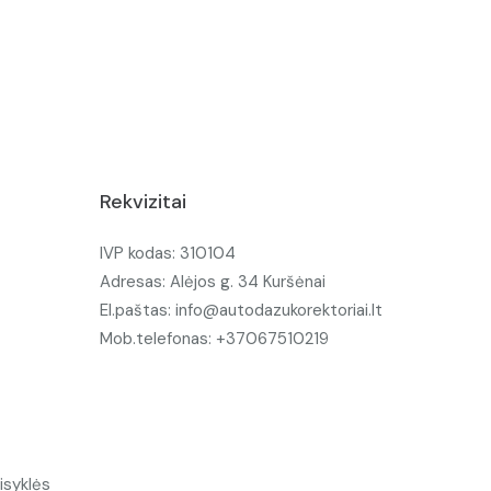
Rekvizitai
IVP kodas: 310104
Adresas: Alėjos g. 34 Kuršėnai
El.paštas: info@autodazukorektoriai.lt
Mob.telefonas: +37067510219
isyklės