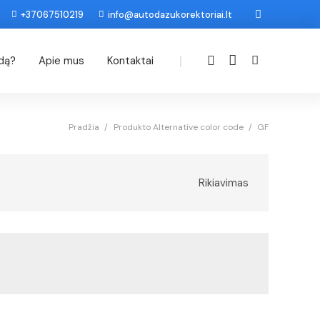
+37067510219
info@autodazukorektoriai.lt
|
odą?
Apie mus
Kontaktai
Pradžia
/
Produkto Alternative color code
/
GF
Rikiavimas