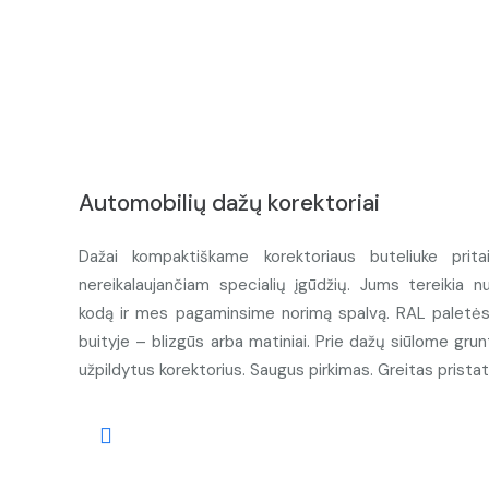
Automobilių dažų korektoriai
Dažai kompaktiškame korektoriaus buteliuke prita
nereikalaujančiam specialių įgūdžių. Jums tereikia n
kodą ir mes pagaminsime norimą spalvą. RAL paletės d
buityje – blizgūs arba matiniai. Prie dažų siūlome grunt
užpildytus korektorius. Saugus pirkimas. Greitas prista