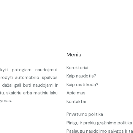
Meniu
Korektoriai
ikyti patogiam naudojimui,
Kaip naudotis?
urodyti automobilio spalvos
Kaip rasti kodą?
ažai gali būti naudojami ir
u, skaidriu arba matiniu laku
Apie mus
tymas.
Kontaktai
Privatumo politika
Pinigų ir prekių grąžinimo politika
Paslaugų naudojimo sąlygos ir ta