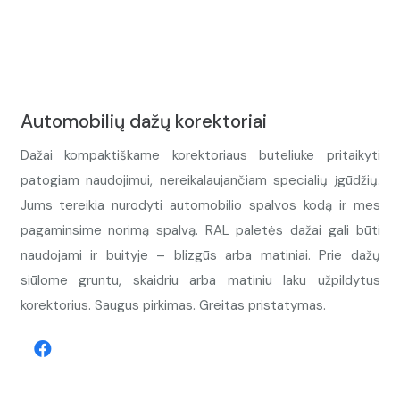
Automobilių dažų korektoriai
Dažai kompaktiškame korektoriaus buteliuke pritaikyti
patogiam naudojimui, nereikalaujančiam specialių įgūdžių.
Jums tereikia nurodyti automobilio spalvos kodą ir mes
pagaminsime norimą spalvą. RAL paletės dažai gali būti
naudojami ir buityje – blizgūs arba matiniai. Prie dažų
siūlome gruntu, skaidriu arba matiniu laku užpildytus
korektorius. Saugus pirkimas. Greitas pristatymas.