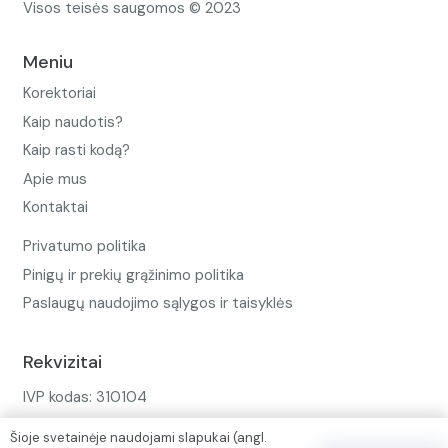
Visos teisės saugomos © 2023
Meniu
Korektoriai
Kaip naudotis?
Kaip rasti kodą?
Apie mus
Kontaktai
Privatumo politika
Pinigų ir prekių grąžinimo politika
Paslaugų naudojimo sąlygos ir taisyklės
Rekvizitai
IVP kodas: 310104
Adresas: Alėjos g. 34 Kuršėnai
Šioje svetainėje naudojami slapukai (angl.