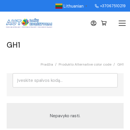
Lithuanian
+37067510219
▼
GH1
Pradžia
/
Produkto Alternative color code
/
GH1
Ieškoti:
Rikiavimas
Nepavyko rasti.