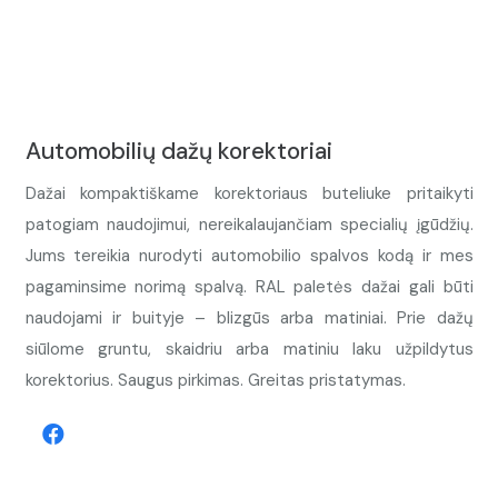
Automobilių dažų korektoriai
Dažai kompaktiškame korektoriaus buteliuke pritaikyti
patogiam naudojimui, nereikalaujančiam specialių įgūdžių.
Jums tereikia nurodyti automobilio spalvos kodą ir mes
pagaminsime norimą spalvą. RAL paletės dažai gali būti
naudojami ir buityje – blizgūs arba matiniai. Prie dažų
siūlome gruntu, skaidriu arba matiniu laku užpildytus
korektorius. Saugus pirkimas. Greitas pristatymas.