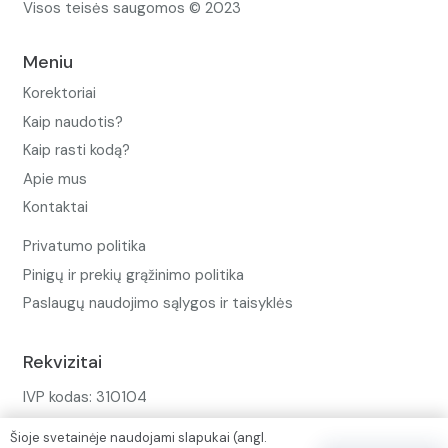
Visos teisės saugomos © 2023
Meniu
Korektoriai
Kaip naudotis?
Kaip rasti kodą?
Apie mus
Kontaktai
Privatumo politika
Pinigų ir prekių grąžinimo politika
Paslaugų naudojimo sąlygos ir taisyklės
Rekvizitai
IVP kodas: 310104
Adresas: Alėjos g. 34 Kuršėnai
Šioje svetainėje naudojami slapukai (angl.