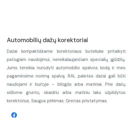
Automobilių dažų korektoriai
Dažai kompaktiškame korektoriaus buteliuke pritaikyti
patogiam naudojimui, nereikalaujančiam specialių įgūdžių.
Jums tereikia nurodyti automobilio spalvos kodą ir mes
pagaminsime norimą spalvą. RAL paletės dažai gali būti
naudojami ir buityje – blizgūs arba matiniai. Prie dažų
siūlome gruntu, skaidriu arba matiniu laku užpildytus
korektorius. Saugus pirkimas. Greitas pristatymas.