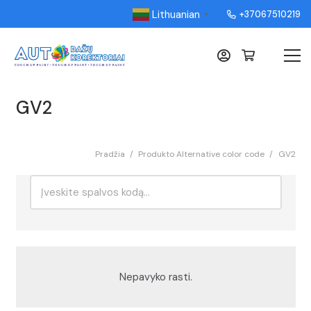
Lithuanian
+37067510219
▼
GV2
Pradžia
/
Produkto Alternative color code
/
GV2
Ieškoti:
Rikiavimas
Nepavyko rasti.