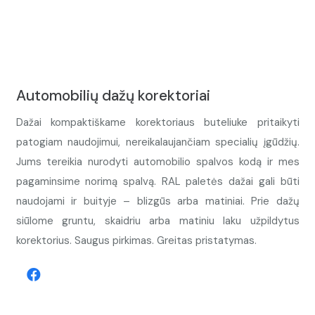
Automobilių dažų korektoriai
Dažai kompaktiškame korektoriaus buteliuke pritaikyti
patogiam naudojimui, nereikalaujančiam specialių įgūdžių.
Jums tereikia nurodyti automobilio spalvos kodą ir mes
pagaminsime norimą spalvą. RAL paletės dažai gali būti
naudojami ir buityje – blizgūs arba matiniai. Prie dažų
siūlome gruntu, skaidriu arba matiniu laku užpildytus
korektorius. Saugus pirkimas. Greitas pristatymas.