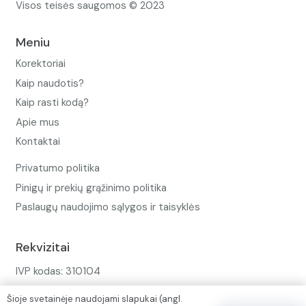
Visos teisės saugomos © 2023
Meniu
Korektoriai
Kaip naudotis?
Kaip rasti kodą?
Apie mus
Kontaktai
Privatumo politika
Pinigų ir prekių grąžinimo politika
Paslaugų naudojimo sąlygos ir taisyklės
Rekvizitai
IVP kodas: 310104
Adresas: Alėjos g. 34 Kuršėnai
Šioje svetainėje naudojami slapukai (angl.