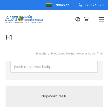
Lithuanian
+37067510219
▼
H1
Pradžia
/
Produkto Alternative color code
/
H1
Ieškoti:
Rikiavimas
Nepavyko rasti.