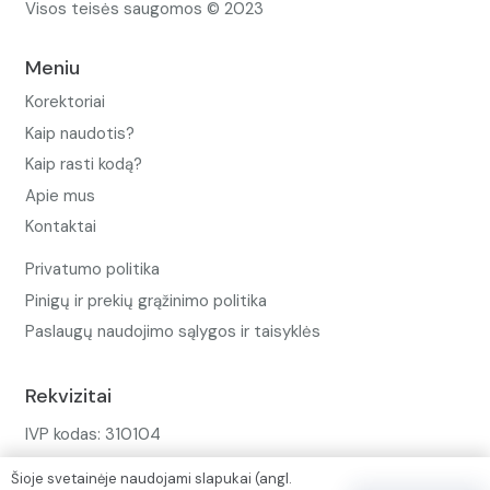
Visos teisės saugomos © 2023
Meniu
Korektoriai
Kaip naudotis?
Kaip rasti kodą?
Apie mus
Kontaktai
Privatumo politika
Pinigų ir prekių grąžinimo politika
Paslaugų naudojimo sąlygos ir taisyklės
Rekvizitai
IVP kodas: 310104
Adresas: Alėjos g. 34 Kuršėnai
Šioje svetainėje naudojami slapukai (angl.