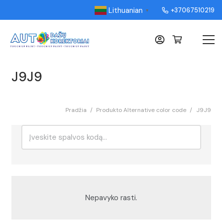
Lithuanian
+37067510219
▼
J9J9
Pradžia
/
Produkto Alternative color code
/
J9J9
Ieškoti:
Rikiavimas
Nepavyko rasti.