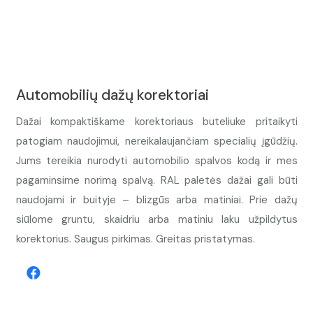
Automobilių dažų korektoriai
Dažai kompaktiškame korektoriaus buteliuke pritaikyti
patogiam naudojimui, nereikalaujančiam specialių įgūdžių.
Jums tereikia nurodyti automobilio spalvos kodą ir mes
pagaminsime norimą spalvą. RAL paletės dažai gali būti
naudojami ir buityje – blizgūs arba matiniai. Prie dažų
siūlome gruntu, skaidriu arba matiniu laku užpildytus
korektorius. Saugus pirkimas. Greitas pristatymas.