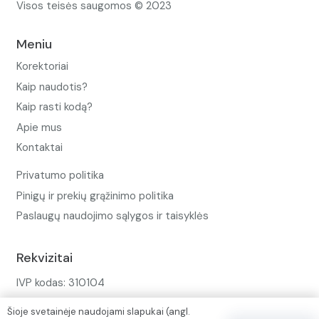
Visos teisės saugomos © 2023
Meniu
Korektoriai
Kaip naudotis?
Kaip rasti kodą?
Apie mus
Kontaktai
Privatumo politika
Pinigų ir prekių grąžinimo politika
Paslaugų naudojimo sąlygos ir taisyklės
Rekvizitai
IVP kodas: 310104
Adresas: Alėjos g. 34 Kuršėnai
Šioje svetainėje naudojami slapukai (angl.