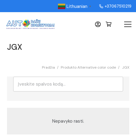
Lithuanian
+37067510219
▼
JGX
Pradžia
/
Produkto Alternative color code
/
JGX
Ieškoti:
Rikiavimas
Nepavyko rasti.