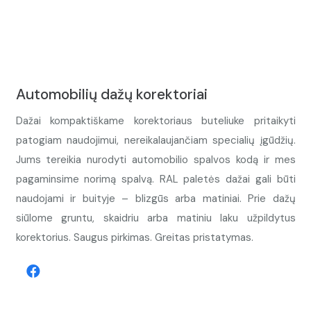
Automobilių dažų korektoriai
Dažai kompaktiškame korektoriaus buteliuke pritaikyti
patogiam naudojimui, nereikalaujančiam specialių įgūdžių.
Jums tereikia nurodyti automobilio spalvos kodą ir mes
pagaminsime norimą spalvą. RAL paletės dažai gali būti
naudojami ir buityje – blizgūs arba matiniai. Prie dažų
siūlome gruntu, skaidriu arba matiniu laku užpildytus
korektorius. Saugus pirkimas. Greitas pristatymas.