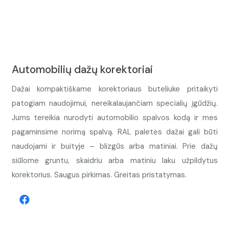
Automobilių dažų korektoriai
Dažai kompaktiškame korektoriaus buteliuke pritaikyti
patogiam naudojimui, nereikalaujančiam specialių įgūdžių.
Jums tereikia nurodyti automobilio spalvos kodą ir mes
pagaminsime norimą spalvą. RAL paletės dažai gali būti
naudojami ir buityje – blizgūs arba matiniai. Prie dažų
siūlome gruntu, skaidriu arba matiniu laku užpildytus
korektorius. Saugus pirkimas. Greitas pristatymas.