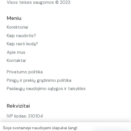
Visos teisės saugomos © 2023
Meniu
Korektoriai
Kaip naudotis?
Kaip rasti kodą?
Apie mus
Kontaktai
Privatumo politika
Pinigų ir prekių grąžinimo politika
Paslaugų naudojimo sąlygos ir taisyklės
Rekvizitai
IVP kodas: 310104
Adresas: Alėjos g. 34 Kuršėnai
Šioje svetainėje naudojami slapukai (angl.