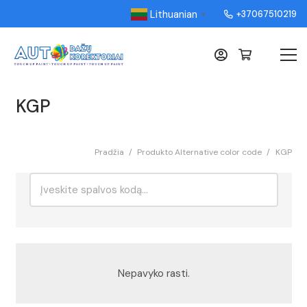
Lithuanian
+37067510219
▼
KGP
Pradžia
/
Produkto Alternative color code
/
KGP
Ieškoti:
Rikiavimas
Nepavyko rasti.