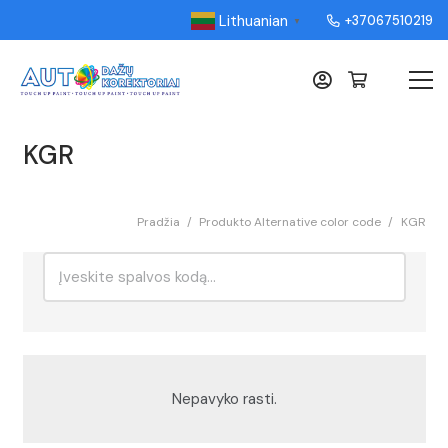
Lithuanian
+37067510219
▼
KGR
Pradžia
/
Produkto Alternative color code
/
KGR
Ieškoti:
Rikiavimas
Nepavyko rasti.