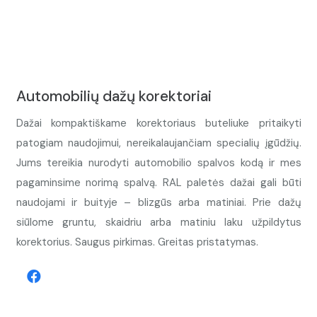
Automobilių dažų korektoriai
Dažai kompaktiškame korektoriaus buteliuke pritaikyti
patogiam naudojimui, nereikalaujančiam specialių įgūdžių.
Jums tereikia nurodyti automobilio spalvos kodą ir mes
pagaminsime norimą spalvą. RAL paletės dažai gali būti
naudojami ir buityje – blizgūs arba matiniai. Prie dažų
siūlome gruntu, skaidriu arba matiniu laku užpildytus
korektorius. Saugus pirkimas. Greitas pristatymas.