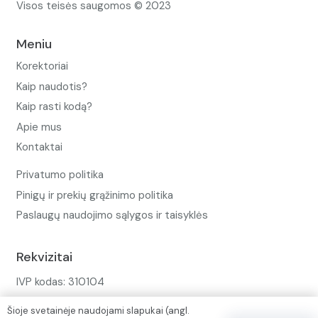
Visos teisės saugomos © 2023
Meniu
Korektoriai
Kaip naudotis?
Kaip rasti kodą?
Apie mus
Kontaktai
Privatumo politika
Pinigų ir prekių grąžinimo politika
Paslaugų naudojimo sąlygos ir taisyklės
Rekvizitai
IVP kodas: 310104
Adresas: Alėjos g. 34 Kuršėnai
Šioje svetainėje naudojami slapukai (angl.