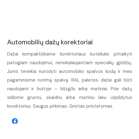
Automobilių dažų korektoriai
Dažai kompaktiškame korektoriaus buteliuke pritaikyti
patogiam naudojimui, nereikalaujančiam specialių įgūdžių.
Jums tereikia nurodyti automobilio spalvos kodą ir mes
pagaminsime norimą spalvą. RAL paletės dažai gali būti
naudojami ir buityje – blizgūs arba matiniai. Prie dažų
siūlome gruntu, skaidriu arba matiniu laku užpildytus
korektorius. Saugus pirkimas. Greitas pristatymas.