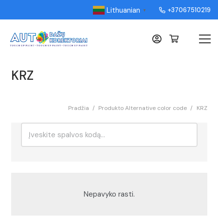
Lithuanian
+37067510219
▼
KRZ
Pradžia
/
Produkto Alternative color code
/
KRZ
Ieškoti:
Rikiavimas
Nepavyko rasti.