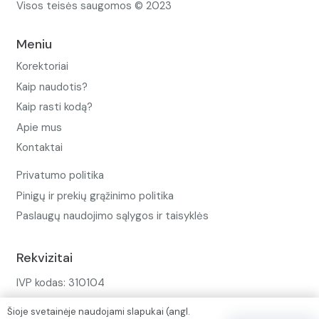
Visos teisės saugomos © 2023
Meniu
Korektoriai
Kaip naudotis?
Kaip rasti kodą?
Apie mus
Kontaktai
Privatumo politika
Pinigų ir prekių grąžinimo politika
Paslaugų naudojimo sąlygos ir taisyklės
Rekvizitai
IVP kodas: 310104
Adresas: Alėjos g. 34 Kuršėnai
Šioje svetainėje naudojami slapukai (angl.