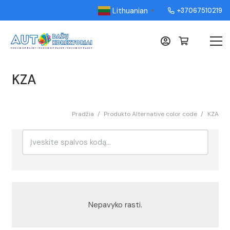
Lithuanian
+37067510219
▼
KZA
Pradžia
/
Produkto Alternative color code
/
KZA
Ieškoti:
Rikiavimas
Nepavyko rasti.