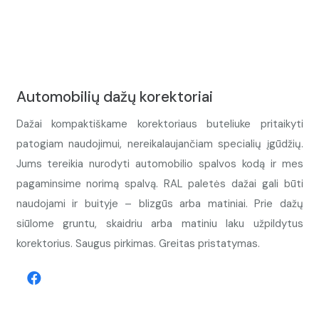
Automobilių dažų korektoriai
Dažai kompaktiškame korektoriaus buteliuke pritaikyti
patogiam naudojimui, nereikalaujančiam specialių įgūdžių.
Jums tereikia nurodyti automobilio spalvos kodą ir mes
pagaminsime norimą spalvą. RAL paletės dažai gali būti
naudojami ir buityje – blizgūs arba matiniai. Prie dažų
siūlome gruntu, skaidriu arba matiniu laku užpildytus
korektorius. Saugus pirkimas. Greitas pristatymas.