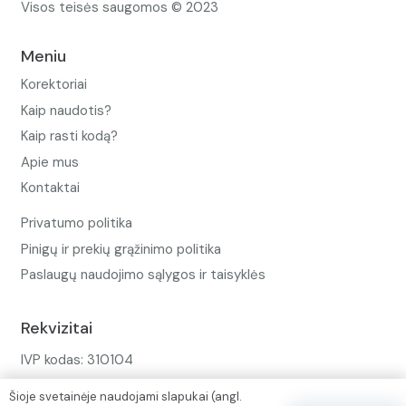
Visos teisės saugomos © 2023
Meniu
Korektoriai
Kaip naudotis?
Kaip rasti kodą?
Apie mus
Kontaktai
Privatumo politika
Pinigų ir prekių grąžinimo politika
Paslaugų naudojimo sąlygos ir taisyklės
Rekvizitai
IVP kodas: 310104
Adresas: Alėjos g. 34 Kuršėnai
Šioje svetainėje naudojami slapukai (angl.