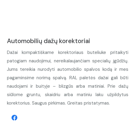
Automobilių dažų korektoriai
Dažai kompaktiškame korektoriaus buteliuke pritaikyti
patogiam naudojimui, nereikalaujančiam specialių įgūdžių.
Jums tereikia nurodyti automobilio spalvos kodą ir mes
pagaminsime norimą spalvą. RAL paletės dažai gali būti
naudojami ir buityje – blizgūs arba matiniai. Prie dažų
siūlome gruntu, skaidriu arba matiniu laku užpildytus
korektorius. Saugus pirkimas. Greitas pristatymas.