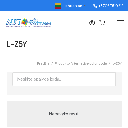
Lithuanian
+37067510219
▼
L-Z5Y
Pradžia
/
Produkto Alternative color code
/
L-Z5Y
Ieškoti:
Rikiavimas
Nepavyko rasti.