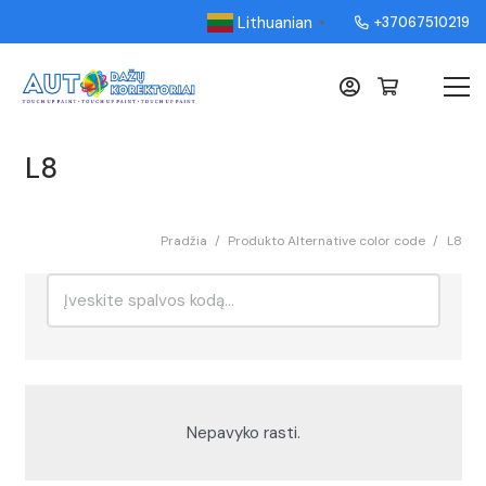
Lithuanian
+37067510219
▼
L8
Pradžia
/
Produkto Alternative color code
/
L8
Ieškoti:
Rikiavimas
Nepavyko rasti.