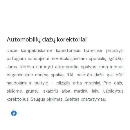
Automobilių dažų korektoriai
Dažai kompaktiškame korektoriaus buteliuke pritaikyti
patogiam naudojimui, nereikalaujančiam specialių įgūdžių.
Jums tereikia nurodyti automobilio spalvos kodą ir mes
pagaminsime norimą spalvą. RAL paletės dažai gali būti
naudojami ir buityje – blizgūs arba matiniai. Prie dažų
siūlome gruntu, skaidriu arba matiniu laku užpildytus
korektorius. Saugus pirkimas. Greitas pristatymas.