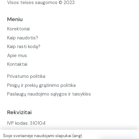
Visos teisės saugomos © 2023
Meniu
Korektoriai
Kaip naudotis?
Kaip rasti kodą?
Apie mus
Kontaktai
Privatumo politika
Pinigų ir prekių grąžinimo politika
Paslaugų naudojimo sąlygos ir taisyklės
Rekvizitai
IVP kodas: 310104
Adresas: Alėjos g. 34 Kuršėnai
Šioje svetainėje naudojami slapukai (angl.