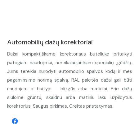
Automobilių dažų korektoriai
Dažai kompaktiškame korektoriaus buteliuke pritaikyti
patogiam naudojimui, nereikalaujančiam specialių įgūdžių.
Jums tereikia nurodyti automobilio spalvos kodą ir mes
pagaminsime norimą spalvą. RAL paletės dažai gali būti
naudojami ir buityje – blizgūs arba matiniai. Prie dažų
siūlome gruntu, skaidriu arba matiniu laku užpildytus
korektorius. Saugus pirkimas. Greitas pristatymas.