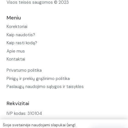
Visos teisės saugomos © 2023
Meniu
Korektoriai
Kaip naudotis?
Kaip rasti kodą?
Apie mus
Kontaktai
Privatumo politika
Pinigų ir prekių grąžinimo politika
Paslaugų naudojimo sąlygos ir taisyklės
Rekvizitai
IVP kodas: 310104
Adresas: Alėjos g. 34 Kuršėnai
Šioje svetainėje naudojami slapukai (angl.