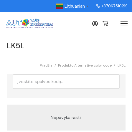
Lithuanian
+37067510219
▼
LK5L
Pradžia
/
Produkto Alternative color code
/
LK5L
Ieškoti:
Rikiavimas
Nepavyko rasti.