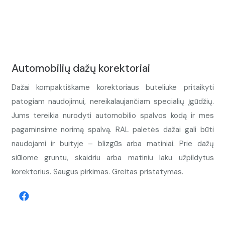
Automobilių dažų korektoriai
Dažai kompaktiškame korektoriaus buteliuke pritaikyti
patogiam naudojimui, nereikalaujančiam specialių įgūdžių.
Jums tereikia nurodyti automobilio spalvos kodą ir mes
pagaminsime norimą spalvą. RAL paletės dažai gali būti
naudojami ir buityje – blizgūs arba matiniai. Prie dažų
siūlome gruntu, skaidriu arba matiniu laku užpildytus
korektorius. Saugus pirkimas. Greitas pristatymas.