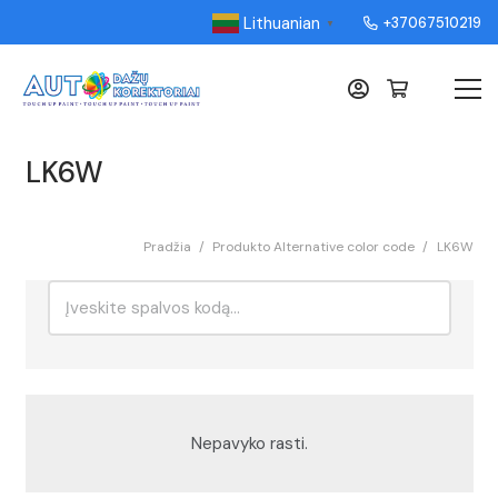
Lithuanian
+37067510219
▼
LK6W
Pradžia
/
Produkto Alternative color code
/
LK6W
Ieškoti:
Rikiavimas
Nepavyko rasti.