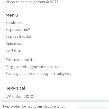
Visos teisės saugomos © 2023
Meniu
Korektoriai
Kaip naudotis?
Kaip rasti kodą?
Apie mus
Kontaktai
Privatumo politika
Pinigų ir prekių grąžinimo politika
Paslaugų naudojimo sąlygos ir taisyklės
Rekvizitai
IVP kodas: 310104
Adresas: Alėjos g. 34 Kuršėnai
Šioje svetainėje naudojami slapukai (angl.