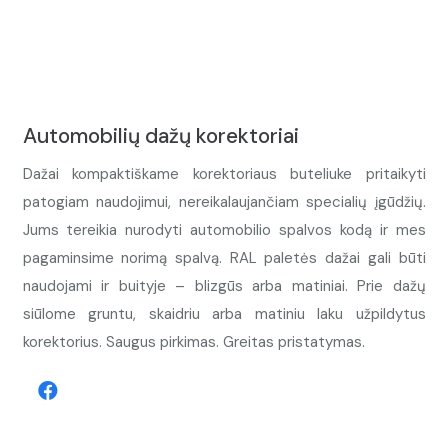
Automobilių dažų korektoriai
Dažai kompaktiškame korektoriaus buteliuke pritaikyti
patogiam naudojimui, nereikalaujančiam specialių įgūdžių.
Jums tereikia nurodyti automobilio spalvos kodą ir mes
pagaminsime norimą spalvą. RAL paletės dažai gali būti
naudojami ir buityje – blizgūs arba matiniai. Prie dažų
siūlome gruntu, skaidriu arba matiniu laku užpildytus
korektorius. Saugus pirkimas. Greitas pristatymas.