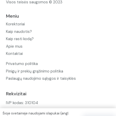
Visos teisės saugomos © 2023
Meniu
Korektoriai
Kaip naudotis?
Kaip rasti kodą?
Apie mus
Kontaktai
Privatumo politika
Pinigų ir prekių grąžinimo politika
Paslaugų naudojimo sąlygos ir taisyklės
Rekvizitai
IVP kodas: 310104
Adresas: Alėjos g. 34 Kuršėnai
Šioje svetainėje naudojami slapukai (angl.