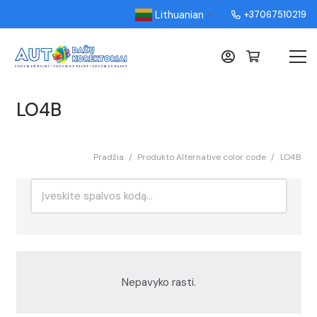
Lithuanian
+37067510219
▼
LO4B
Pradžia
/
Produkto Alternative color code
/
LO4B
Ieškoti:
Rikiavimas
Nepavyko rasti.