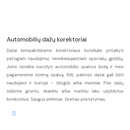
Automobilių dažų korektoriai
Dažai kompaktiškame korektoriaus buteliuke pritaikyti
patogiam naudojimui, nereikalaujančiam specialių įgūdžių.
Jums tereikia nurodyti automobilio spalvos kodą ir mes
pagaminsime norimą spalvą. RAL paletės dažai gali būti
naudojami ir buityje – blizgūs arba matiniai. Prie dažų
siūlome gruntu, skaidriu arba matiniu laku užpildytus
korektorius. Saugus pirkimas. Greitas pristatymas.