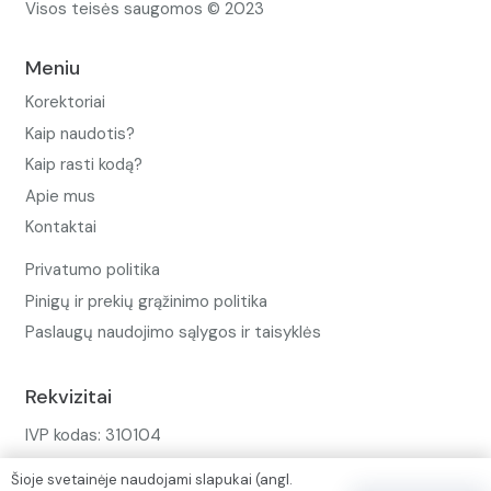
Visos teisės saugomos © 2023
Meniu
Korektoriai
Kaip naudotis?
Kaip rasti kodą?
Apie mus
Kontaktai
Privatumo politika
Pinigų ir prekių grąžinimo politika
Paslaugų naudojimo sąlygos ir taisyklės
Rekvizitai
IVP kodas: 310104
Adresas: Alėjos g. 34 Kuršėnai
Šioje svetainėje naudojami slapukai (angl.