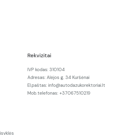
Rekvizitai
IVP kodas: 310104
Adresas: Alėjos g. 34 Kuršėnai
El.paštas: info@autodazukorektoriai.lt
Mob.telefonas: +37067510219
isyklės