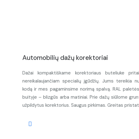
Automobilių dažų korektoriai
Dažai kompaktiškame korektoriaus buteliuke prita
nereikalaujančiam specialių įgūdžių. Jums tereikia n
kodą ir mes pagaminsime norimą spalvą. RAL paletės d
buityje – blizgūs arba matiniai. Prie dažų siūlome grunt
užpildytus korektorius. Saugus pirkimas. Greitas prista