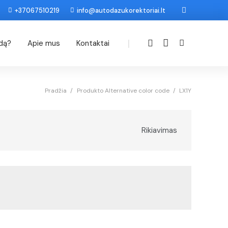
+37067510219
info@autodazukorektoriai.lt
|
odą?
Apie mus
Kontaktai
Pradžia
/
Produkto Alternative color code
/
LX1Y
Rikiavimas