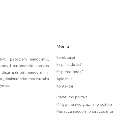
Meniu
Korektoriai
ikyti patogiam naudojimui,
Kaip naudotis?
urodyti automobilio spalvos
Kaip rasti kodą?
ažai gali būti naudojami ir
u, skaidriu arba matiniu laku
Apie mus
tymas.
Kontaktai
Privatumo politika
Pinigų ir prekių grąžinimo politika
Paslaugų naudojimo sąlygos ir ta