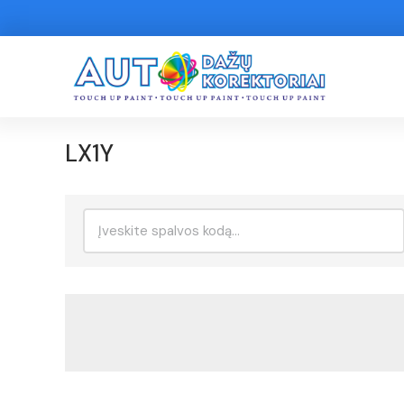
LX1Y
Ieškoti: