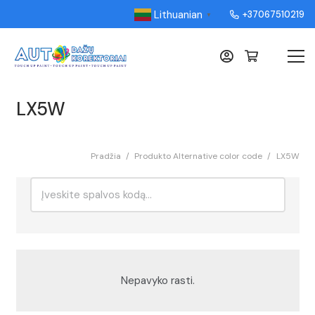
Lithuanian
+37067510219
▼
LX5W
Pradžia
/
Produkto Alternative color code
/
LX5W
Ieškoti:
Rikiavimas
Nepavyko rasti.