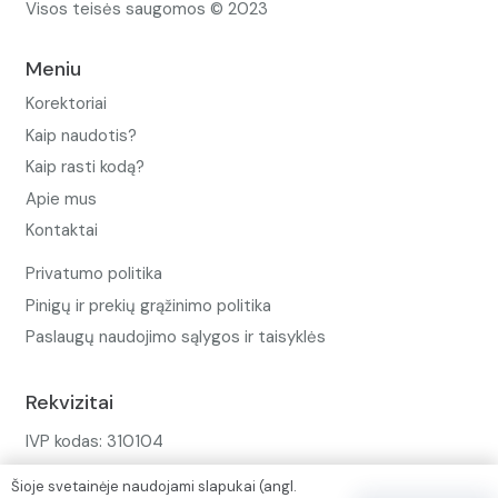
Visos teisės saugomos © 2023
Meniu
Korektoriai
Kaip naudotis?
Kaip rasti kodą?
Apie mus
Kontaktai
Privatumo politika
Pinigų ir prekių grąžinimo politika
Paslaugų naudojimo sąlygos ir taisyklės
Rekvizitai
IVP kodas: 310104
Adresas: Alėjos g. 34 Kuršėnai
Šioje svetainėje naudojami slapukai (angl.