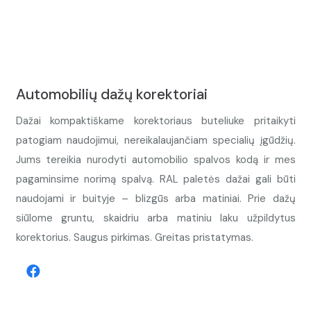
Automobilių dažų korektoriai
Dažai kompaktiškame korektoriaus buteliuke pritaikyti
patogiam naudojimui, nereikalaujančiam specialių įgūdžių.
Jums tereikia nurodyti automobilio spalvos kodą ir mes
pagaminsime norimą spalvą. RAL paletės dažai gali būti
naudojami ir buityje – blizgūs arba matiniai. Prie dažų
siūlome gruntu, skaidriu arba matiniu laku užpildytus
korektorius. Saugus pirkimas. Greitas pristatymas.