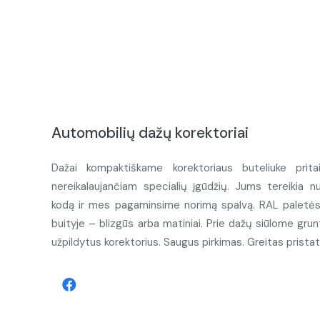
Automobilių dažų korektoriai
Dažai kompaktiškame korektoriaus buteliuke prita
nereikalaujančiam specialių įgūdžių. Jums tereikia n
kodą ir mes pagaminsime norimą spalvą. RAL paletės d
buityje – blizgūs arba matiniai. Prie dažų siūlome grunt
užpildytus korektorius. Saugus pirkimas. Greitas prista