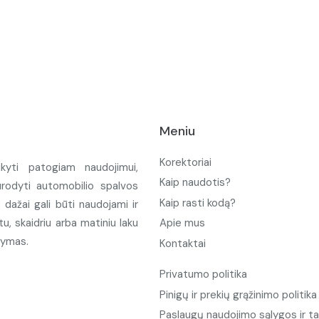
Meniu
Korektoriai
ikyti patogiam naudojimui,
Kaip naudotis?
urodyti automobilio spalvos
Kaip rasti kodą?
ažai gali būti naudojami ir
u, skaidriu arba matiniu laku
Apie mus
tymas.
Kontaktai
Privatumo politika
Pinigų ir prekių grąžinimo politika
Paslaugų naudojimo sąlygos ir ta