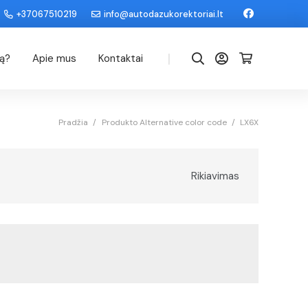
+37067510219
info@autodazukorektoriai.lt
|
dą?
Apie mus
Kontaktai
Pradžia
/
Produkto Alternative color code
/
LX6X
Rikiavimas