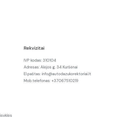
Rekvizitai
IVP kodas: 310104
Adresas: Alėjos g. 34 Kuršėnai
El.paštas: info@autodazukorektoriai.lt
Mob.telefonas: +37067510219
isyklės