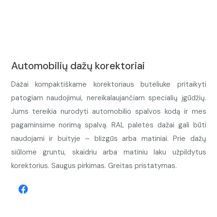
Automobilių dažų korektoriai
Dažai kompaktiškame korektoriaus buteliuke pritaikyti
patogiam naudojimui, nereikalaujančiam specialių įgūdžių.
Jums tereikia nurodyti automobilio spalvos kodą ir mes
pagaminsime norimą spalvą. RAL paletės dažai gali būti
naudojami ir buityje – blizgūs arba matiniai. Prie dažų
siūlome gruntu, skaidriu arba matiniu laku užpildytus
korektorius. Saugus pirkimas. Greitas pristatymas.