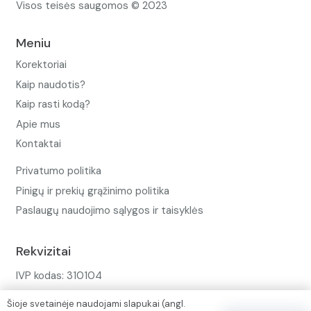
Visos teisės saugomos © 2023
Meniu
Korektoriai
Kaip naudotis?
Kaip rasti kodą?
Apie mus
Kontaktai
Privatumo politika
Pinigų ir prekių grąžinimo politika
Paslaugų naudojimo sąlygos ir taisyklės
Rekvizitai
IVP kodas: 310104
Adresas: Alėjos g. 34 Kuršėnai
Šioje svetainėje naudojami slapukai (angl.