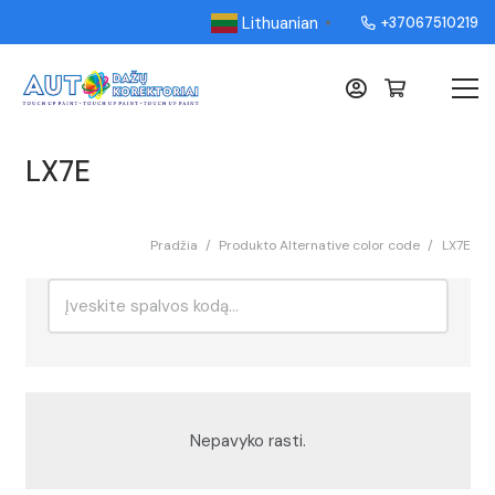
Lithuanian
+37067510219
▼
LX7E
Pradžia
/
Produkto Alternative color code
/
LX7E
Ieškoti:
Rikiavimas
Nepavyko rasti.