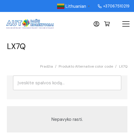
Lithuanian
+37067510219
▼
LX7Q
Pradžia
/
Produkto Alternative color code
/
LX7Q
Ieškoti:
Rikiavimas
Nepavyko rasti.