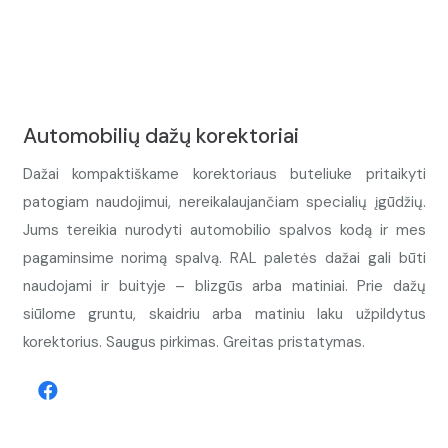
Automobilių dažų korektoriai
Dažai kompaktiškame korektoriaus buteliuke pritaikyti
patogiam naudojimui, nereikalaujančiam specialių įgūdžių.
Jums tereikia nurodyti automobilio spalvos kodą ir mes
pagaminsime norimą spalvą. RAL paletės dažai gali būti
naudojami ir buityje – blizgūs arba matiniai. Prie dažų
siūlome gruntu, skaidriu arba matiniu laku užpildytus
korektorius. Saugus pirkimas. Greitas pristatymas.