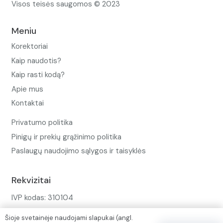
Visos teisės saugomos © 2023
Meniu
Korektoriai
Kaip naudotis?
Kaip rasti kodą?
Apie mus
Kontaktai
Privatumo politika
Pinigų ir prekių grąžinimo politika
Paslaugų naudojimo sąlygos ir taisyklės
Rekvizitai
IVP kodas: 310104
Adresas: Alėjos g. 34 Kuršėnai
Šioje svetainėje naudojami slapukai (angl.