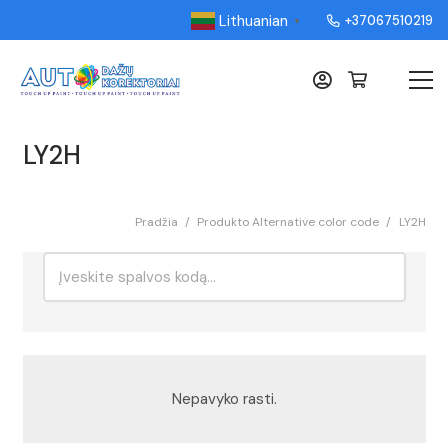
Lithuanian
+37067510219
▼
LY2H
Pradžia
/
Produkto Alternative color code
/
LY2H
Ieškoti:
Rikiavimas
Nepavyko rasti.