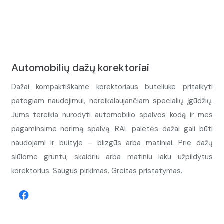
Automobilių dažų korektoriai
Dažai kompaktiškame korektoriaus buteliuke pritaikyti
patogiam naudojimui, nereikalaujančiam specialių įgūdžių.
Jums tereikia nurodyti automobilio spalvos kodą ir mes
pagaminsime norimą spalvą. RAL paletės dažai gali būti
naudojami ir buityje – blizgūs arba matiniai. Prie dažų
siūlome gruntu, skaidriu arba matiniu laku užpildytus
korektorius. Saugus pirkimas. Greitas pristatymas.