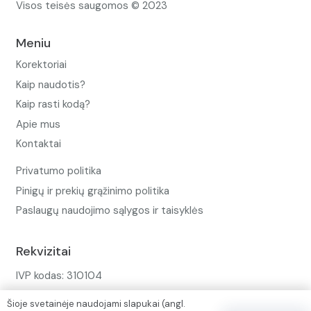
Visos teisės saugomos © 2023
Meniu
Korektoriai
Kaip naudotis?
Kaip rasti kodą?
Apie mus
Kontaktai
Privatumo politika
Pinigų ir prekių grąžinimo politika
Paslaugų naudojimo sąlygos ir taisyklės
Rekvizitai
IVP kodas: 310104
Adresas: Alėjos g. 34 Kuršėnai
Šioje svetainėje naudojami slapukai (angl.