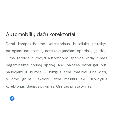
Automobilių dažų korektoriai
Dažai kompaktiškame korektoriaus buteliuke pritaikyti
patogiam naudojimui, nereikalaujančiam specialių įgūdžių.
Jums tereikia nurodyti automobilio spalvos kodą ir mes
pagaminsime norimą spalvą. RAL paletės dažai gali būti
naudojami ir buityje – blizgūs arba matiniai. Prie dažų
siūlome gruntu, skaidriu arba matiniu laku užpildytus
korektorius. Saugus pirkimas. Greitas pristatymas.