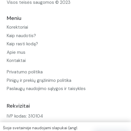
Visos teisės saugomos © 2023
Meniu
Korektoriai
Kaip naudotis?
Kaip rasti kodą?
Apie mus
Kontaktai
Privatumo politika
Pinigų ir prekių grąžinimo politika
Paslaugų naudojimo sąlygos ir taisyklės
Rekvizitai
IVP kodas: 310104
Adresas: Alėjos g. 34 Kuršėnai
Šioje svetainėje naudojami slapukai (angl.