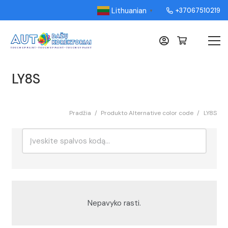
Lithuanian
+37067510219
▼
LY8S
Pradžia
/
Produkto Alternative color code
/
LY8S
Ieškoti:
Rikiavimas
Nepavyko rasti.