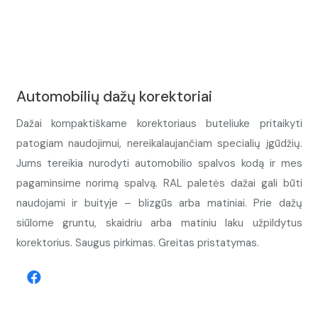
Automobilių dažų korektoriai
Dažai kompaktiškame korektoriaus buteliuke pritaikyti
patogiam naudojimui, nereikalaujančiam specialių įgūdžių.
Jums tereikia nurodyti automobilio spalvos kodą ir mes
pagaminsime norimą spalvą. RAL paletės dažai gali būti
naudojami ir buityje – blizgūs arba matiniai. Prie dažų
siūlome gruntu, skaidriu arba matiniu laku užpildytus
korektorius. Saugus pirkimas. Greitas pristatymas.