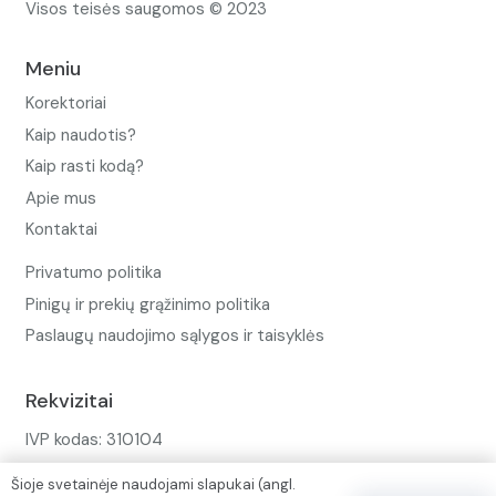
Visos teisės saugomos © 2023
Meniu
Korektoriai
Kaip naudotis?
Kaip rasti kodą?
Apie mus
Kontaktai
Privatumo politika
Pinigų ir prekių grąžinimo politika
Paslaugų naudojimo sąlygos ir taisyklės
Rekvizitai
IVP kodas: 310104
Adresas: Alėjos g. 34 Kuršėnai
Šioje svetainėje naudojami slapukai (angl.