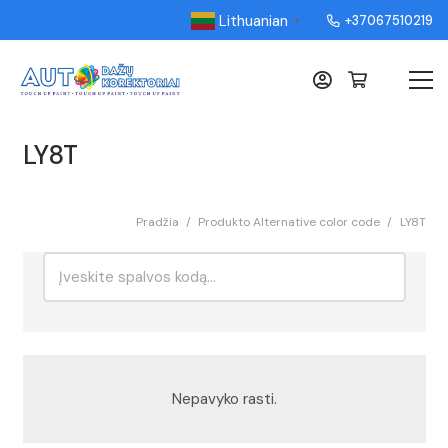
Lithuanian
+37067510219
▼
LY8T
Pradžia
/
Produkto Alternative color code
/
LY8T
Ieškoti:
Rikiavimas
Nepavyko rasti.