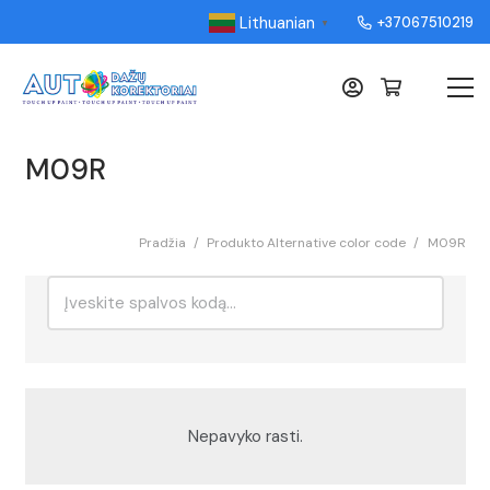
Lithuanian
+37067510219
▼
M09R
Pradžia
/
Produkto Alternative color code
/
M09R
Ieškoti:
Rikiavimas
Nepavyko rasti.