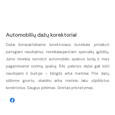
Automobilių dažų korektoriai
Dažai kompaktiškame korektoriaus buteliuke pritaikyti
patogiam naudojimui, nereikalaujančiam specialių įgūdžių.
Jums tereikia nurodyti automobilio spalvos kodą ir mes
pagaminsime norimą spalvą. RAL paletės dažai gali būti
naudojami ir buityje – blizgūs arba matiniai. Prie dažų
siūlome gruntu, skaidriu arba matiniu laku užpildytus
korektorius. Saugus pirkimas. Greitas pristatymas.