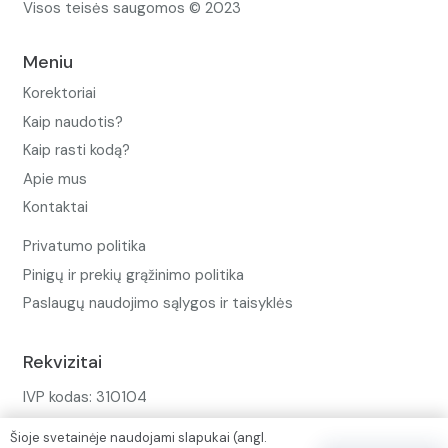
Visos teisės saugomos © 2023
Meniu
Korektoriai
Kaip naudotis?
Kaip rasti kodą?
Apie mus
Kontaktai
Privatumo politika
Pinigų ir prekių grąžinimo politika
Paslaugų naudojimo sąlygos ir taisyklės
Rekvizitai
IVP kodas: 310104
Adresas: Alėjos g. 34 Kuršėnai
Šioje svetainėje naudojami slapukai (angl.