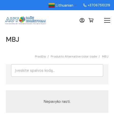
Lithuanian
+37067510219
▼
MBJ
Pradžia
/
Produkto Alternative color code
/
MBJ
Ieškoti:
Rikiavimas
Nepavyko rasti.