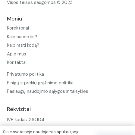
Visos teisės saugomos © 2023
Meniu
Korektoriai
Kaip naudotis?
Kaip rasti kodą?
Apie mus
Kontaktai
Privatumo politika
Pinigų ir prekių grąžinimo politika
Paslaugų naudojimo sąlygos ir taisyklės
Rekvizitai
IVP kodas: 310104
Adresas: Alėjos g. 34 Kuršėnai
Šioje svetainėje naudojami slapukai (angl.