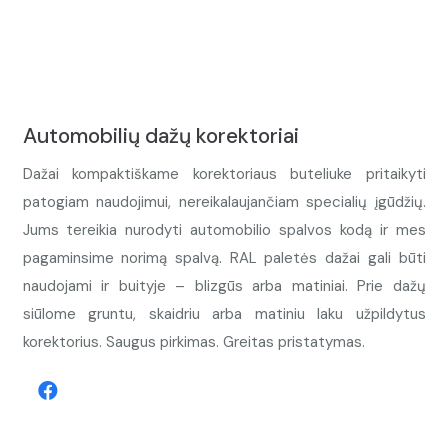
Automobilių dažų korektoriai
Dažai kompaktiškame korektoriaus buteliuke pritaikyti
patogiam naudojimui, nereikalaujančiam specialių įgūdžių.
Jums tereikia nurodyti automobilio spalvos kodą ir mes
pagaminsime norimą spalvą. RAL paletės dažai gali būti
naudojami ir buityje – blizgūs arba matiniai. Prie dažų
siūlome gruntu, skaidriu arba matiniu laku užpildytus
korektorius. Saugus pirkimas. Greitas pristatymas.