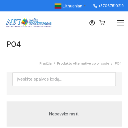
Lithuanian
+37067510219
▼
P04
Pradžia
/
Produkto Alternative color code
/
P04
Ieškoti:
Rikiavimas
Nepavyko rasti.