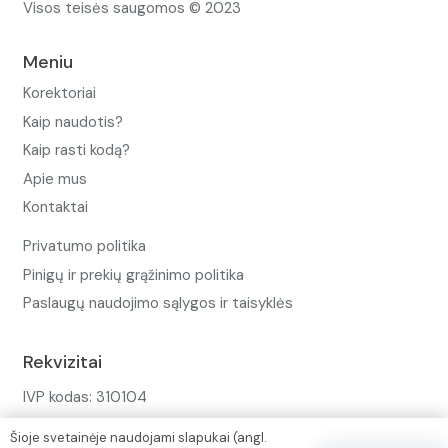
Visos teisės saugomos © 2023
Meniu
Korektoriai
Kaip naudotis?
Kaip rasti kodą?
Apie mus
Kontaktai
Privatumo politika
Pinigų ir prekių grąžinimo politika
Paslaugų naudojimo sąlygos ir taisyklės
Rekvizitai
IVP kodas: 310104
Adresas: Alėjos g. 34 Kuršėnai
Šioje svetainėje naudojami slapukai (angl.