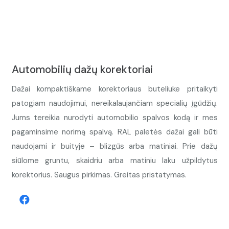
Automobilių dažų korektoriai
Dažai kompaktiškame korektoriaus buteliuke pritaikyti
patogiam naudojimui, nereikalaujančiam specialių įgūdžių.
Jums tereikia nurodyti automobilio spalvos kodą ir mes
pagaminsime norimą spalvą. RAL paletės dažai gali būti
naudojami ir buityje – blizgūs arba matiniai. Prie dažų
siūlome gruntu, skaidriu arba matiniu laku užpildytus
korektorius. Saugus pirkimas. Greitas pristatymas.