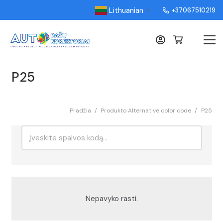
Lithuanian
+37067510219
▼
P25
Pradžia
/
Produkto Alternative color code
/
P25
Ieškoti:
Rikiavimas
Nepavyko rasti.