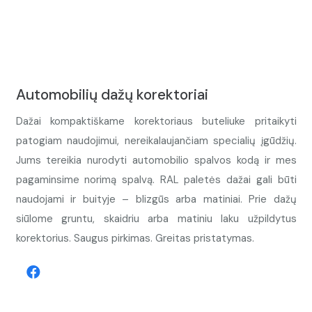
Automobilių dažų korektoriai
Dažai kompaktiškame korektoriaus buteliuke pritaikyti
patogiam naudojimui, nereikalaujančiam specialių įgūdžių.
Jums tereikia nurodyti automobilio spalvos kodą ir mes
pagaminsime norimą spalvą. RAL paletės dažai gali būti
naudojami ir buityje – blizgūs arba matiniai. Prie dažų
siūlome gruntu, skaidriu arba matiniu laku užpildytus
korektorius. Saugus pirkimas. Greitas pristatymas.