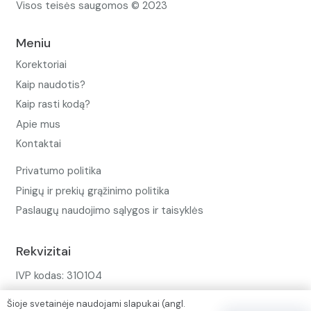
Visos teisės saugomos © 2023
Meniu
Korektoriai
Kaip naudotis?
Kaip rasti kodą?
Apie mus
Kontaktai
Privatumo politika
Pinigų ir prekių grąžinimo politika
Paslaugų naudojimo sąlygos ir taisyklės
Rekvizitai
IVP kodas: 310104
Adresas: Alėjos g. 34 Kuršėnai
Šioje svetainėje naudojami slapukai (angl.