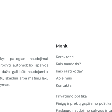
Meniu
Korektoriai
ikyti patogiam naudojimui,
Kaip naudotis?
urodyti automobilio spalvos
Kaip rasti kodą?
ažai gali būti naudojami ir
u, skaidriu arba matiniu laku
Apie mus
tymas.
Kontaktai
Privatumo politika
Pinigų ir prekių grąžinimo politika
Paslaugų naudojimo sąlygos ir ta