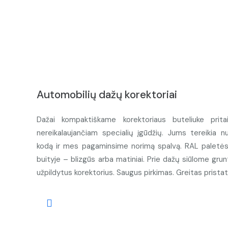
Automobilių dažų korektoriai
Dažai kompaktiškame korektoriaus buteliuke prita
nereikalaujančiam specialių įgūdžių. Jums tereikia n
kodą ir mes pagaminsime norimą spalvą. RAL paletės d
buityje – blizgūs arba matiniai. Prie dažų siūlome grunt
užpildytus korektorius. Saugus pirkimas. Greitas prista