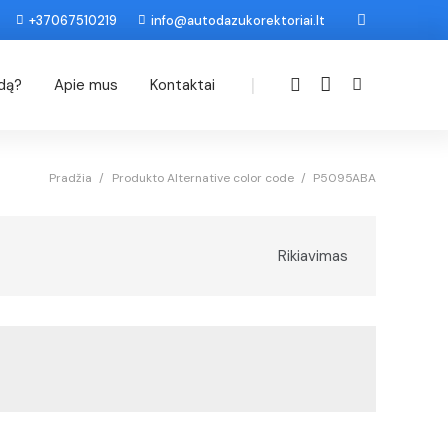
+37067510219
info@autodazukorektoriai.lt
|
odą?
Apie mus
Kontaktai
Pradžia
/
Produkto Alternative color code
/
P5095ABA
Rikiavimas