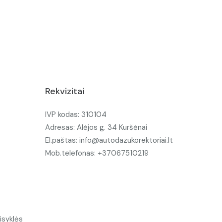
Rekvizitai
IVP kodas: 310104
Adresas: Alėjos g. 34 Kuršėnai
El.paštas: info@autodazukorektoriai.lt
Mob.telefonas: +37067510219
isyklės