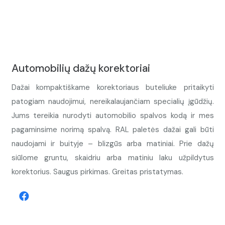
Automobilių dažų korektoriai
Dažai kompaktiškame korektoriaus buteliuke pritaikyti
patogiam naudojimui, nereikalaujančiam specialių įgūdžių.
Jums tereikia nurodyti automobilio spalvos kodą ir mes
pagaminsime norimą spalvą. RAL paletės dažai gali būti
naudojami ir buityje – blizgūs arba matiniai. Prie dažų
siūlome gruntu, skaidriu arba matiniu laku užpildytus
korektorius. Saugus pirkimas. Greitas pristatymas.