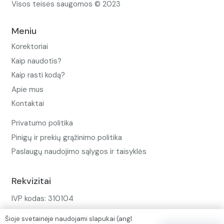
Visos teisės saugomos © 2023
Meniu
Korektoriai
Kaip naudotis?
Kaip rasti kodą?
Apie mus
Kontaktai
Privatumo politika
Pinigų ir prekių grąžinimo politika
Paslaugų naudojimo sąlygos ir taisyklės
Rekvizitai
IVP kodas: 310104
Adresas: Alėjos g. 34 Kuršėnai
Šioje svetainėje naudojami slapukai (angl.