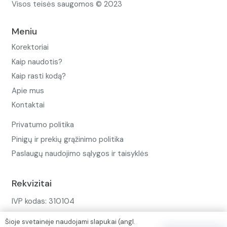
Visos teisės saugomos © 2023
Meniu
Korektoriai
Kaip naudotis?
Kaip rasti kodą?
Apie mus
Kontaktai
Privatumo politika
Pinigų ir prekių grąžinimo politika
Paslaugų naudojimo sąlygos ir taisyklės
Rekvizitai
IVP kodas: 310104
Adresas: Alėjos g. 34 Kuršėnai
Šioje svetainėje naudojami slapukai (angl.