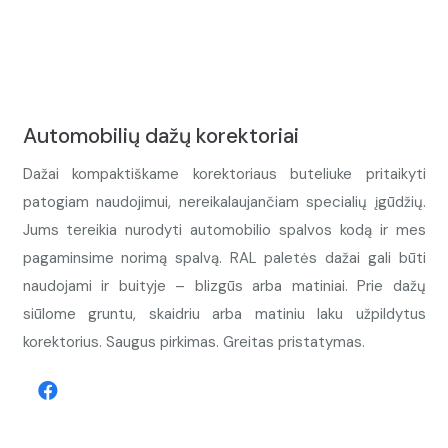
Automobilių dažų korektoriai
Dažai kompaktiškame korektoriaus buteliuke pritaikyti
patogiam naudojimui, nereikalaujančiam specialių įgūdžių.
Jums tereikia nurodyti automobilio spalvos kodą ir mes
pagaminsime norimą spalvą. RAL paletės dažai gali būti
naudojami ir buityje – blizgūs arba matiniai. Prie dažų
siūlome gruntu, skaidriu arba matiniu laku užpildytus
korektorius. Saugus pirkimas. Greitas pristatymas.