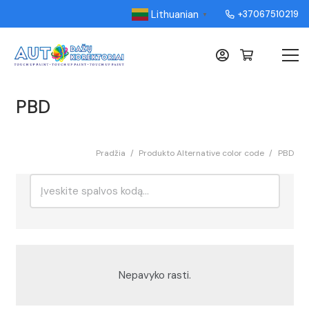
Lithuanian
+37067510219
▼
PBD
Pradžia
/
Produkto Alternative color code
/
PBD
Ieškoti:
Rikiavimas
Nepavyko rasti.