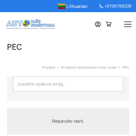
Lithuanian
+37067510219
▼
PEC
Pradžia
/
Produkto Alternative color code
/
PEC
Ieškoti:
Rikiavimas
Nepavyko rasti.