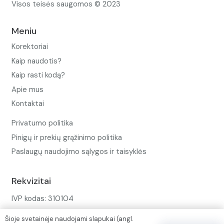
Visos teisės saugomos © 2023
Meniu
Korektoriai
Kaip naudotis?
Kaip rasti kodą?
Apie mus
Kontaktai
Privatumo politika
Pinigų ir prekių grąžinimo politika
Paslaugų naudojimo sąlygos ir taisyklės
Rekvizitai
IVP kodas: 310104
Adresas: Alėjos g. 34 Kuršėnai
Šioje svetainėje naudojami slapukai (angl.