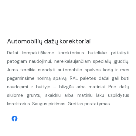
Automobilių dažų korektoriai
Dažai kompaktiškame korektoriaus buteliuke pritaikyti
patogiam naudojimui, nereikalaujančiam specialių įgūdžių.
Jums tereikia nurodyti automobilio spalvos kodą ir mes
pagaminsime norimą spalvą. RAL paletės dažai gali būti
naudojami ir buityje – blizgūs arba matiniai. Prie dažų
siūlome gruntu, skaidriu arba matiniu laku užpildytus
korektorius. Saugus pirkimas. Greitas pristatymas.