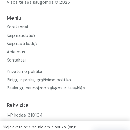
Visos teisės saugomos © 2023
Meniu
Korektoriai
Kaip naudotis?
Kaip rasti kodą?
Apie mus
Kontaktai
Privatumo politika
Pinigų ir prekių grąžinimo politika
Paslaugų naudojimo sąlygos ir taisyklės
Rekvizitai
IVP kodas: 310104
Adresas: Alėjos g. 34 Kuršėnai
Šioje svetainėje naudojami slapukai (angl.