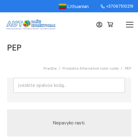
Lithuanian
+37067510219
▼
PEP
Pradžia
/
Produkto Alternative color code
/
PEP
Ieškoti:
Rikiavimas
Nepavyko rasti.