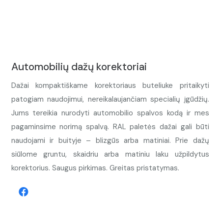
Automobilių dažų korektoriai
Dažai kompaktiškame korektoriaus buteliuke pritaikyti
patogiam naudojimui, nereikalaujančiam specialių įgūdžių.
Jums tereikia nurodyti automobilio spalvos kodą ir mes
pagaminsime norimą spalvą. RAL paletės dažai gali būti
naudojami ir buityje – blizgūs arba matiniai. Prie dažų
siūlome gruntu, skaidriu arba matiniu laku užpildytus
korektorius. Saugus pirkimas. Greitas pristatymas.