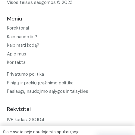
Visos teisės saugomos © 2023
Meniu
Korektoriai
Kaip naudotis?
Kaip rasti kodą?
Apie mus
Kontaktai
Privatumo politika
Pinigų ir prekių grąžinimo politika
Paslaugų naudojimo sąlygos ir taisyklės
Rekvizitai
IVP kodas: 310104
Adresas: Alėjos g. 34 Kuršėnai
Šioje svetainėje naudojami slapukai (angl.