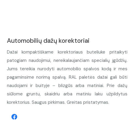
Automobilių dažų korektoriai
Dažai kompaktiškame korektoriaus buteliuke pritaikyti
patogiam naudojimui, nereikalaujančiam specialių įgūdžių.
Jums tereikia nurodyti automobilio spalvos kodą ir mes
pagaminsime norimą spalvą. RAL paletės dažai gali būti
naudojami ir buityje – blizgūs arba matiniai. Prie dažų
siūlome gruntu, skaidriu arba matiniu laku užpildytus
korektorius. Saugus pirkimas. Greitas pristatymas.