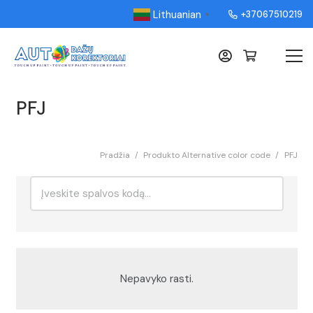
Lithuanian
+37067510219
▼
PFJ
Pradžia
/
Produkto Alternative color code
/
PFJ
Ieškoti:
Rikiavimas
Nepavyko rasti.