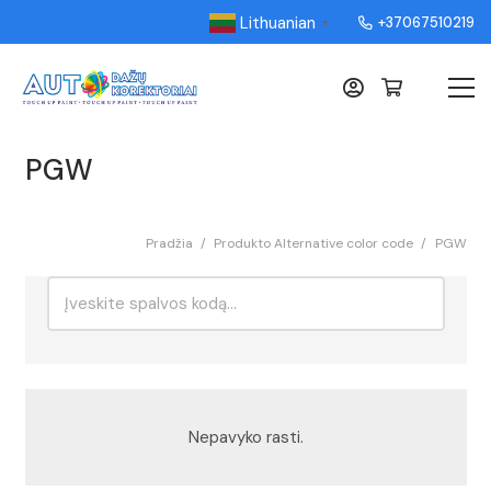
Lithuanian
+37067510219
▼
PGW
Pradžia
/
Produkto Alternative color code
/
PGW
Ieškoti:
Rikiavimas
Nepavyko rasti.