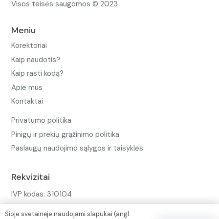
Visos teisės saugomos © 2023
Meniu
Korektoriai
Kaip naudotis?
Kaip rasti kodą?
Apie mus
Kontaktai
Privatumo politika
Pinigų ir prekių grąžinimo politika
Paslaugų naudojimo sąlygos ir taisyklės
Rekvizitai
IVP kodas: 310104
Adresas: Alėjos g. 34 Kuršėnai
Šioje svetainėje naudojami slapukai (angl.