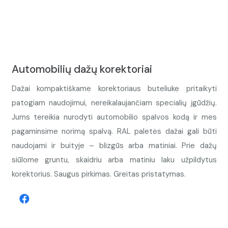
Automobilių dažų korektoriai
Dažai kompaktiškame korektoriaus buteliuke pritaikyti
patogiam naudojimui, nereikalaujančiam specialių įgūdžių.
Jums tereikia nurodyti automobilio spalvos kodą ir mes
pagaminsime norimą spalvą. RAL paletės dažai gali būti
naudojami ir buityje – blizgūs arba matiniai. Prie dažų
siūlome gruntu, skaidriu arba matiniu laku užpildytus
korektorius. Saugus pirkimas. Greitas pristatymas.