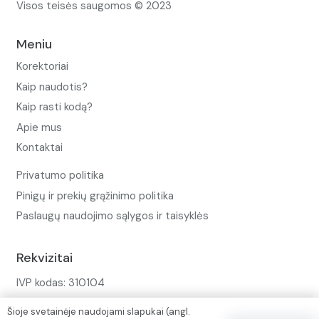
Visos teisės saugomos © 2023
Meniu
Korektoriai
Kaip naudotis?
Kaip rasti kodą?
Apie mus
Kontaktai
Privatumo politika
Pinigų ir prekių grąžinimo politika
Paslaugų naudojimo sąlygos ir taisyklės
Rekvizitai
IVP kodas: 310104
Adresas: Alėjos g. 34 Kuršėnai
Šioje svetainėje naudojami slapukai (angl.