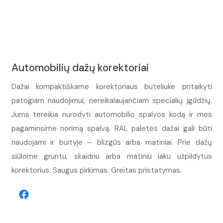
Automobilių dažų korektoriai
Dažai kompaktiškame korektoriaus buteliuke pritaikyti
patogiam naudojimui, nereikalaujančiam specialių įgūdžių.
Jums tereikia nurodyti automobilio spalvos kodą ir mes
pagaminsime norimą spalvą. RAL paletės dažai gali būti
naudojami ir buityje – blizgūs arba matiniai. Prie dažų
siūlome gruntu, skaidriu arba matiniu laku užpildytus
korektorius. Saugus pirkimas. Greitas pristatymas.