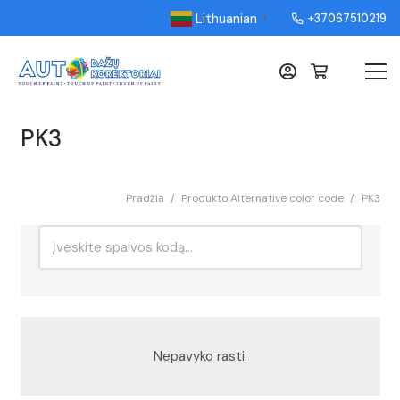
Lithuanian
+37067510219
▼
PK3
Pradžia
/
Produkto Alternative color code
/
PK3
Ieškoti:
Rikiavimas
Nepavyko rasti.