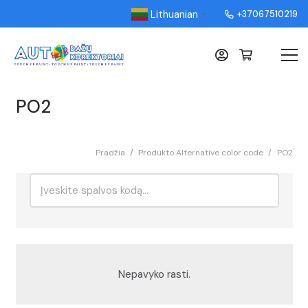
Lithuanian
+37067510219
▼
PO2
Pradžia
/
Produkto Alternative color code
/
PO2
Ieškoti:
Rikiavimas
Nepavyko rasti.