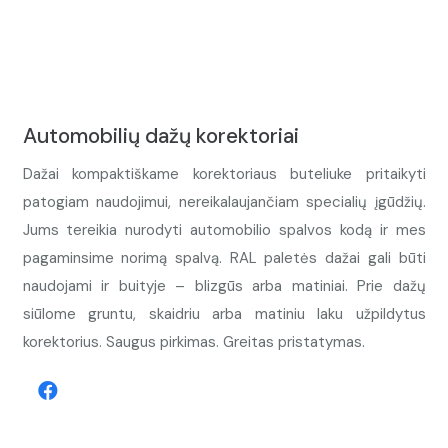
Automobilių dažų korektoriai
Dažai kompaktiškame korektoriaus buteliuke pritaikyti
patogiam naudojimui, nereikalaujančiam specialių įgūdžių.
Jums tereikia nurodyti automobilio spalvos kodą ir mes
pagaminsime norimą spalvą. RAL paletės dažai gali būti
naudojami ir buityje – blizgūs arba matiniai. Prie dažų
siūlome gruntu, skaidriu arba matiniu laku užpildytus
korektorius. Saugus pirkimas. Greitas pristatymas.