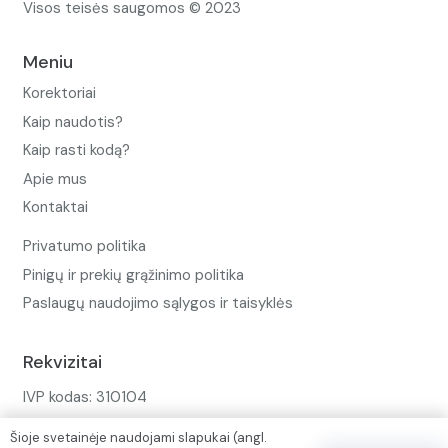
Visos teisės saugomos © 2023
Meniu
Korektoriai
Kaip naudotis?
Kaip rasti kodą?
Apie mus
Kontaktai
Privatumo politika
Pinigų ir prekių grąžinimo politika
Paslaugų naudojimo sąlygos ir taisyklės
Rekvizitai
IVP kodas: 310104
Adresas: Alėjos g. 34 Kuršėnai
Šioje svetainėje naudojami slapukai (angl.