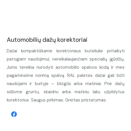
Automobilių dažų korektoriai
Dažai kompaktiškame korektoriaus buteliuke pritaikyti
patogiam naudojimui, nereikalaujančiam specialių įgūdžių.
Jums tereikia nurodyti automobilio spalvos kodą ir mes
pagaminsime norimą spalvą. RAL paletės dažai gali būti
naudojami ir buityje – blizgūs arba matiniai. Prie dažų
siūlome gruntu, skaidriu arba matiniu laku užpildytus
korektorius. Saugus pirkimas. Greitas pristatymas.