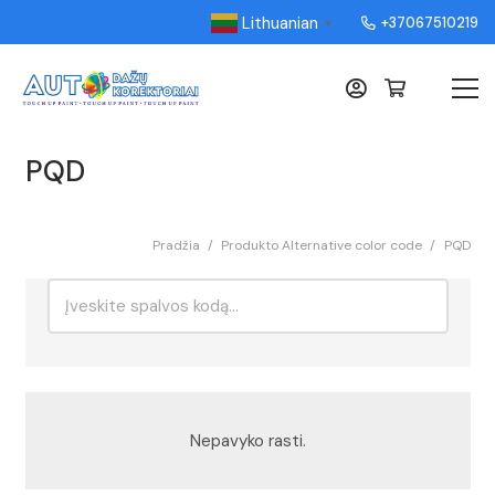
Lithuanian
+37067510219
▼
PQD
Pradžia
/
Produkto Alternative color code
/
PQD
Ieškoti:
Rikiavimas
Nepavyko rasti.