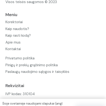
Visos teisės saugomos © 2023
Meniu
Korektoriai
Kaip naudotis?
Kaip rasti kodą?
Apie mus
Kontaktai
Privatumo politika
Pinigų ir prekių grąžinimo politika
Paslaugų naudojimo sąlygos ir taisyklės
Rekvizitai
IVP kodas: 310104
Adresas: Alėjos g. 34 Kuršėnai
Šioje svetainėje naudojami slapukai (angl.