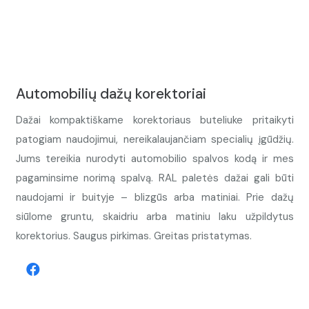
Automobilių dažų korektoriai
Dažai kompaktiškame korektoriaus buteliuke pritaikyti
patogiam naudojimui, nereikalaujančiam specialių įgūdžių.
Jums tereikia nurodyti automobilio spalvos kodą ir mes
pagaminsime norimą spalvą. RAL paletės dažai gali būti
naudojami ir buityje – blizgūs arba matiniai. Prie dažų
siūlome gruntu, skaidriu arba matiniu laku užpildytus
korektorius. Saugus pirkimas. Greitas pristatymas.