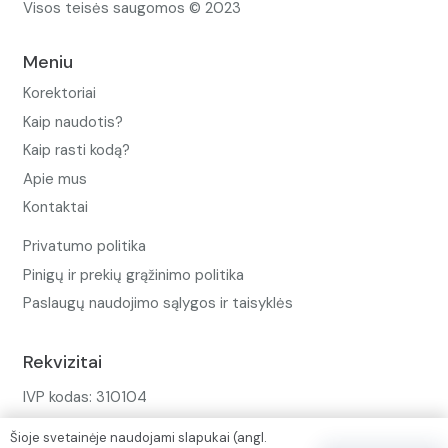
Visos teisės saugomos © 2023
Meniu
Korektoriai
Kaip naudotis?
Kaip rasti kodą?
Apie mus
Kontaktai
Privatumo politika
Pinigų ir prekių grąžinimo politika
Paslaugų naudojimo sąlygos ir taisyklės
Rekvizitai
IVP kodas: 310104
Adresas: Alėjos g. 34 Kuršėnai
Šioje svetainėje naudojami slapukai (angl.