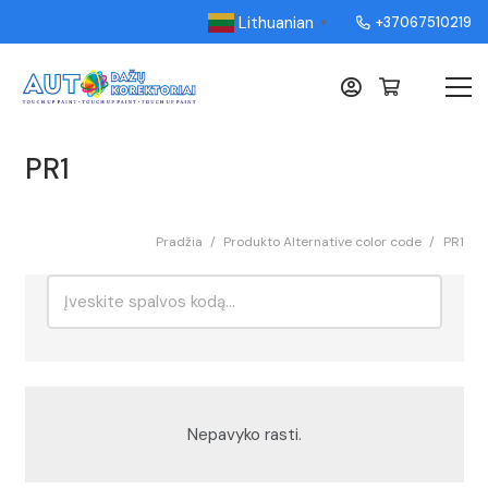
Lithuanian
+37067510219
▼
PR1
Pradžia
/
Produkto Alternative color code
/
PR1
Ieškoti:
Rikiavimas
Nepavyko rasti.