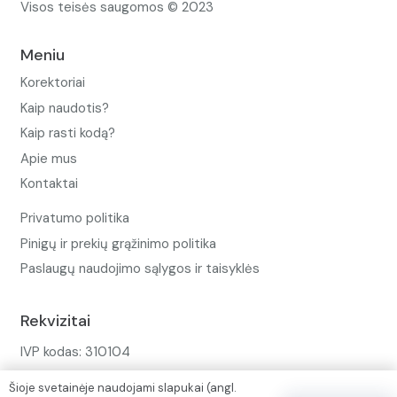
Visos teisės saugomos © 2023
Meniu
Korektoriai
Kaip naudotis?
Kaip rasti kodą?
Apie mus
Kontaktai
Privatumo politika
Pinigų ir prekių grąžinimo politika
Paslaugų naudojimo sąlygos ir taisyklės
Rekvizitai
IVP kodas: 310104
Adresas: Alėjos g. 34 Kuršėnai
Šioje svetainėje naudojami slapukai (angl.