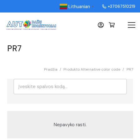
Lithuanian
+37067510219
▼
PR7
Pradžia
/
Produkto Alternative color code
/
PR7
Ieškoti:
Rikiavimas
Nepavyko rasti.