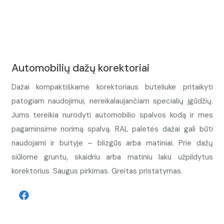
Automobilių dažų korektoriai
Dažai kompaktiškame korektoriaus buteliuke pritaikyti
patogiam naudojimui, nereikalaujančiam specialių įgūdžių.
Jums tereikia nurodyti automobilio spalvos kodą ir mes
pagaminsime norimą spalvą. RAL paletės dažai gali būti
naudojami ir buityje – blizgūs arba matiniai. Prie dažų
siūlome gruntu, skaidriu arba matiniu laku užpildytus
korektorius. Saugus pirkimas. Greitas pristatymas.