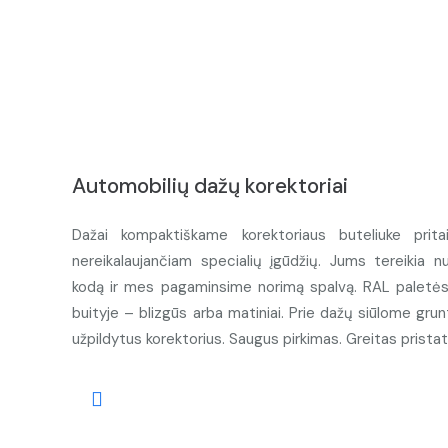
Automobilių dažų korektoriai
Dažai kompaktiškame korektoriaus buteliuke prita
nereikalaujančiam specialių įgūdžių. Jums tereikia n
kodą ir mes pagaminsime norimą spalvą. RAL paletės d
buityje – blizgūs arba matiniai. Prie dažų siūlome grunt
užpildytus korektorius. Saugus pirkimas. Greitas prista