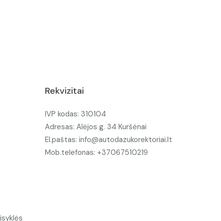
Rekvizitai
IVP kodas: 310104
Adresas: Alėjos g. 34 Kuršėnai
El.paštas: info@autodazukorektoriai.lt
Mob.telefonas: +37067510219
isyklės