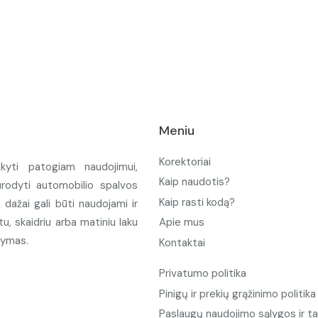
Meniu
Korektoriai
ikyti patogiam naudojimui,
Kaip naudotis?
urodyti automobilio spalvos
Kaip rasti kodą?
ažai gali būti naudojami ir
u, skaidriu arba matiniu laku
Apie mus
tymas.
Kontaktai
Privatumo politika
Pinigų ir prekių grąžinimo politika
Paslaugų naudojimo sąlygos ir ta