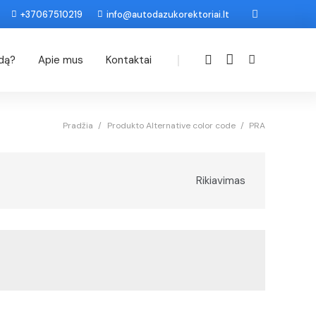
+37067510219
info@autodazukorektoriai.lt
|
odą?
Apie mus
Kontaktai
Pradžia
/
Produkto Alternative color code
/
PRA
Rikiavimas